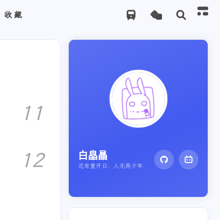
收藏
11
12
白皛瞐
花有重开日，人无再少年