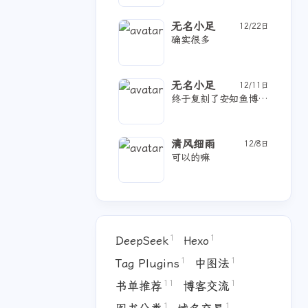
无名小足
12/22日
确实很多
无名小足
12/11日
终于复刻了安知鱼博客主要的功能页面，有时间B站、豆瓣功能也尝试一下。[图片]成功了告诉一声
1
11
1
中图法
书单推荐
博客交流
10
13
1
心情随想
阅读交流
阅读基础
清风细雨
12/8日
可以的嘛
1
1
DeepSeek
Hexo
1
1
Tag Plugins
中图法
11
1
书单推荐
博客交流
1
1