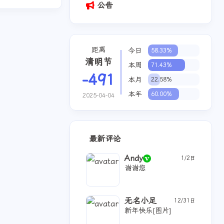
公告
距离
今日
58.33%
清明节
本周
71.43%
-491
本月
22.58%
本年
60.00%
2025-04-04
最新评论
Andy
1/2日
谢谢您
无名小足
12/31日
新年快乐[图片]