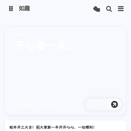
如趣
首页
博客（线路一）
即刻短文
博客（线路二）
博客（线路三）
开心每一天。
安知鱼主题
随时随地，分享生活
蛇年开工大吉！祝大家新一年开开心心，一切顺利！