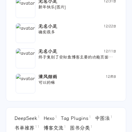
无名小足
12/31日
新年快乐[图片]
无名小足
12/22日
确实很多
无名小足
12/11日
终于复刻了安知鱼博客主要的功能页面，有时间B站、豆瓣功能也尝试一下。[图片]成功了告诉一声
清风细雨
12/8日
可以的嘛
1
1
1
1
DeepSeek
Hexo
Tag Plugins
中图法
11
1
1
书单推荐
博客交流
图书分类