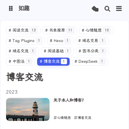
如趣
首页
博客（线路一）
#
阅读交流
#
书单推荐
#
心情随想
13
11
10
博客（线路二）
博客（线路三）
#
Tag Plugins
#
Hexo
#
域名交易
1
1
1
#
域名交流
#
阅读基础
#
图书分类
1
1
1
安知鱼主题
#
中图法
#
博客交流
#
DeepSeek
1
1
1
博客交流
2023
关于本人和博客？
心情随想
博客交流
2023-11-11